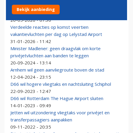
D66 wil dat minister Karremans milieuonderzoek
Bekijk aanbieding
Schiphol aanpast
20-05-2026 - 07:30
Verdeelde reacties op komst veertien
vakantievluchten per dag op Lelystad Airport
31-01-2026 - 11:42
Minister Madlener: geen draagvlak om korte
privéjetvluchten aan banden te leggen
20-09-2024 - 13:14
Arnhem wil geen aanvliegroute boven de stad
12-04-2024 - 23:15
D66 wil hogere vliegtaks en nachtsluiting Schiphol
22-09-2023 - 12:47
D66 wil Rotterdam The Hague Airport sluiten
14-01-2023 - 09:49
Jetten wil uitzondering vliegtaks voor privéjet en
transferpassagiers aanpakken
09-11-2022 - 20:35