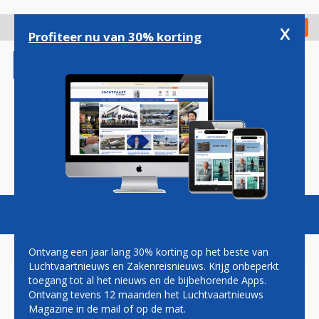
Overslaan
en
x
Digitaal Magazine
Registreer
Check in
naar
Profiteer nu van 30% korting
de
inhoud
gaan
Magazine
Podcasts
Vacatures
Toggl
naviga
Ontvang een jaar lang 30% korting op het beste van
Luchtvaartnieuws en Zakenreisnieuws. Krijg onbeperkt
toegang tot al het nieuws en de bijbehorende Apps.
D66
Ontvang tevens 12 maanden het Luchtvaartnieuws
Magazine in de mail of op de mat.