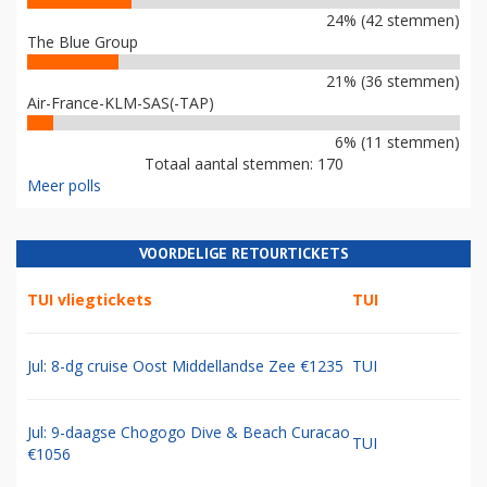
24% (42 stemmen)
The Blue Group
21% (36 stemmen)
Air-France-KLM-SAS(-TAP)
6% (11 stemmen)
Totaal aantal stemmen: 170
Meer polls
VOORDELIGE RETOURTICKETS
TUI vliegtickets
TUI
Jul: 8-dg cruise Oost Middellandse Zee €1235
TUI
Jul: 9-daagse Chogogo Dive & Beach Curacao
TUI
€1056