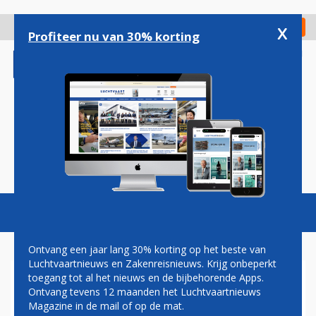
Overslaan
en
x
Digitaal Magazine
Registreer
Check in
naar
Profiteer nu van 30% korting
de
inhoud
gaan
Magazine
Podcasts
Vacatures
Toggl
naviga
Ontvang een jaar lang 30% korting op het beste van
Luchtvaartnieuws en Zakenreisnieuws. Krijg onbeperkt
toegang tot al het nieuws en de bijbehorende Apps.
DAMRAK
Ontvang tevens 12 maanden het Luchtvaartnieuws
Magazine in de mail of op de mat.