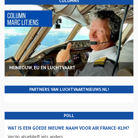
COLUMNS
MIJNBOUW, EU EN LUCHTVAART
PARTNERS VAN LUCHTVAARTNIEUWS.NL!
POLL
WAT IS EEN GOEDE NIEUWE NAAM VOOR AIR FRANCE-KLM?
Verzin alsjeblieft iets anders