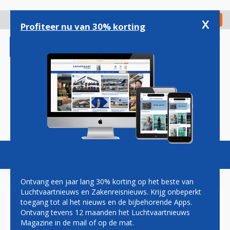
Overslaan
en
x
Digitaal Magazine
Registreer
Check in
naar
Profiteer nu van 30% korting
de
inhoud
gaan
Magazine
Podcasts
Vacatures
Toggl
naviga
Ontvang een jaar lang 30% korting op het beste van
Luchtvaartnieuws en Zakenreisnieuws. Krijg onbeperkt
toegang tot al het nieuws en de bijbehorende Apps.
AANDEEL AIR FRANCE-KLM
Ontvang tevens 12 maanden het Luchtvaartnieuws
FORS IN DE MIN OP DAMRAK
Magazine in de mail of op de mat.