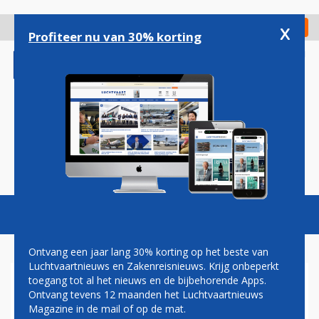
Overslaan
en
x
Digitaal Magazine
Registreer
Check in
naar
Profiteer nu van 30% korting
de
inhoud
gaan
Magazine
Podcasts
Vacatures
Toggl
naviga
Ontvang een jaar lang 30% korting op het beste van
Luchtvaartnieuws en Zakenreisnieuws. Krijg onbeperkt
toegang tot al het nieuws en de bijbehorende Apps.
DEMOCRATEN
Ontvang tevens 12 maanden het Luchtvaartnieuws
Magazine in de mail of op de mat.