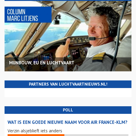
MIJNBOUW, EU EN LUCHTVAART
PARTNERS VAN LUCHTVAARTNIEUWS.NL!
POLL
WAT IS EEN GOEDE NIEUWE NAAM VOOR AIR FRANCE-KLM?
Verzin alsjeblieft iets anders