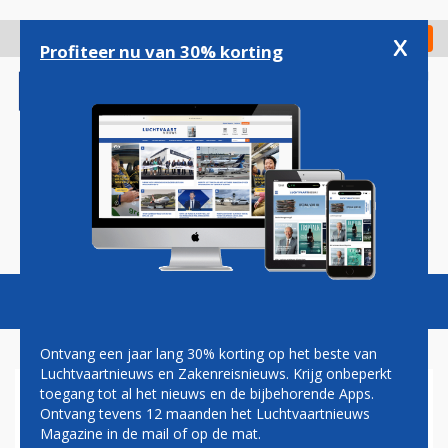
Overslaan
en
x
Digitaal Magazine
Registreer
Check in
naar
Profiteer nu van 30% korting
de
inhoud
gaan
Magazine
Podcasts
Vacatures
Toggl
naviga
Ontvang een jaar lang 30% korting op het beste van
Luchtvaartnieuws en Zakenreisnieuws. Krijg onbeperkt
toegang tot al het nieuws en de bijbehorende Apps.
DISCOVER AIRLINES
Ontvang tevens 12 maanden het Luchtvaartnieuws
Magazine in de mail of op de mat.