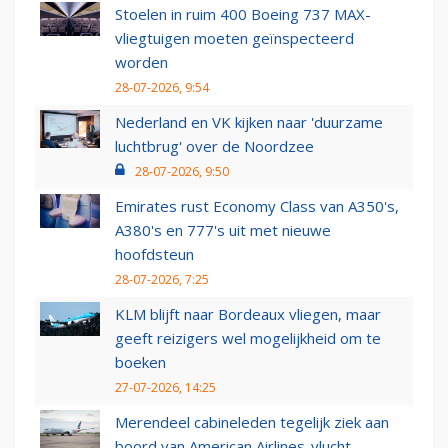
Stoelen in ruim 400 Boeing 737 MAX-
vliegtuigen moeten geïnspecteerd
worden
28-07-2026, 9:54
Nederland en VK kijken naar 'duurzame
luchtbrug' over de Noordzee
28-07-2026, 9:50
Emirates rust Economy Class van A350's,
A380's en 777's uit met nieuwe
hoofdsteun
28-07-2026, 7:25
KLM blijft naar Bordeaux vliegen, maar
geeft reizigers wel mogelijkheid om te
boeken
27-07-2026, 14:25
Merendeel cabineleden tegelijk ziek aan
boord van American Airlines-vlucht