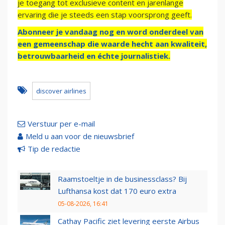
je toegang tot exclusieve content en jarenlange
ervaring die je steeds een stap voorsprong geeft.
Abonneer je vandaag nog en word onderdeel van
een gemeenschap die waarde hecht aan kwaliteit,
betrouwbaarheid en échte journalistiek.
discover airlines
Verstuur per e-mail
Meld u aan voor de nieuwsbrief
Tip de redactie
Raamstoeltje in de businessclass? Bij
Lufthansa kost dat 170 euro extra
05-08-2026, 16:41
Cathay Pacific ziet levering eerste Airbus