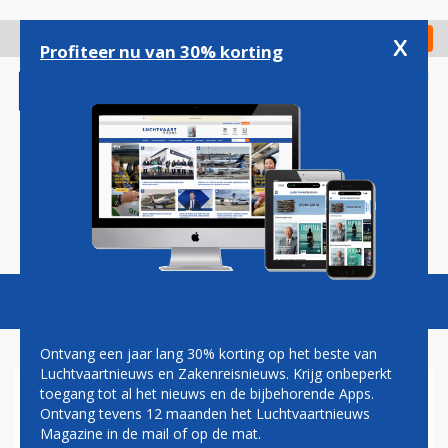
Overslaan
en
x
Digitaal Magazine
Registreer
Check in
naar
Profiteer nu van 30% korting
de
inhoud
gaan
Magazine
Podcasts
Vacatures
Toggl
naviga
Ontvang een jaar lang 30% korting op het beste van
Luchtvaartnieuws en Zakenreisnieuws. Krijg onbeperkt
toegang tot al het nieuws en de bijbehorende Apps.
DISCOVER AIRLINES BREIDT
Ontvang tevens 12 maanden het Luchtvaartnieuws
VLOOT UIT EN
Magazine in de mail of op de mat.