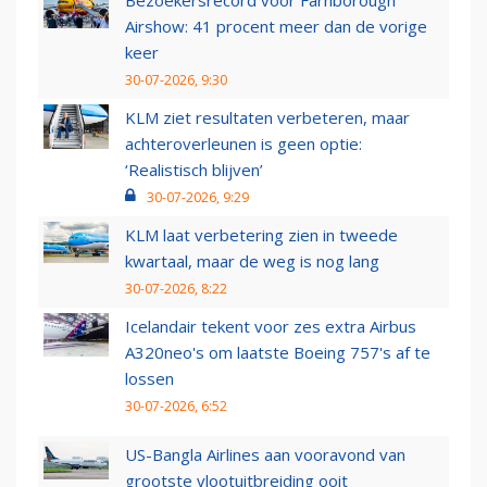
Bezoekersrecord voor Farnborough
Airshow: 41 procent meer dan de vorige
keer
30-07-2026, 9:30
KLM ziet resultaten verbeteren, maar
achteroverleunen is geen optie:
‘Realistisch blijven’
30-07-2026, 9:29
KLM laat verbetering zien in tweede
kwartaal, maar de weg is nog lang
30-07-2026, 8:22
Icelandair tekent voor zes extra Airbus
A320neo's om laatste Boeing 757's af te
lossen
30-07-2026, 6:52
US-Bangla Airlines aan vooravond van
grootste vlootuitbreiding ooit