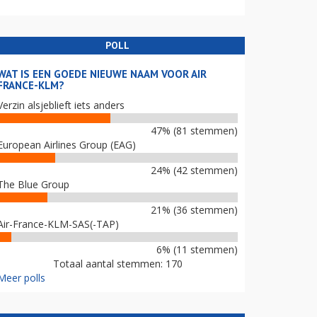
POLL
WAT IS EEN GOEDE NIEUWE NAAM VOOR AIR
FRANCE-KLM?
Verzin alsjeblieft iets anders
47% (81 stemmen)
European Airlines Group (EAG)
24% (42 stemmen)
The Blue Group
21% (36 stemmen)
Air-France-KLM-SAS(-TAP)
6% (11 stemmen)
Totaal aantal stemmen: 170
Meer polls