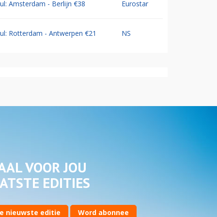
Jul: Amsterdam - Berlijn €38
Eurostar
Jul: Rotterdam - Antwerpen €21
NS
AAL VOOR JOU
ATSTE EDITIES
e nieuwste editie
Word abonnee