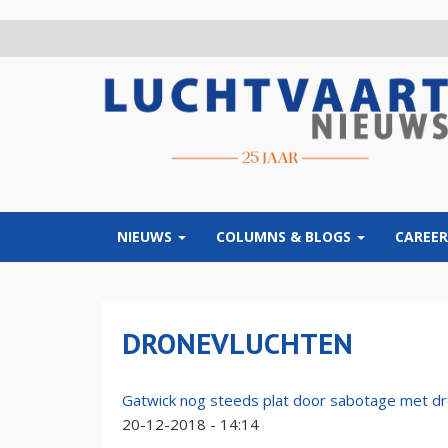
Overslaan
en
naar
de
inhoud
gaan
NIEUWS
COLUMNS & BLOGS
CAREER
DRONEVLUCHTEN
Gatwick nog steeds plat door sabotage met d
20-12-2018 - 14:14