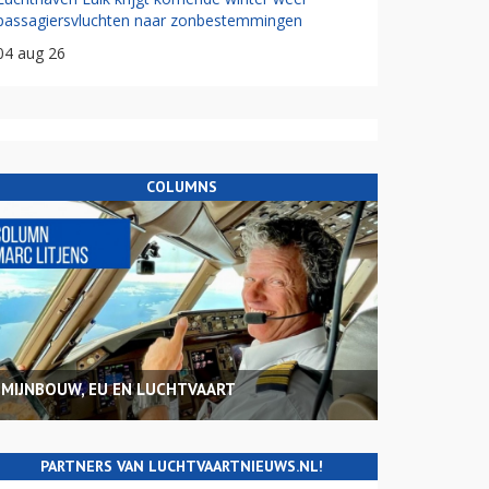
passagiersvluchten naar zonbestemmingen
04 aug 26
COLUMNS
MIJNBOUW, EU EN LUCHTVAART
PARTNERS VAN LUCHTVAARTNIEUWS.NL!