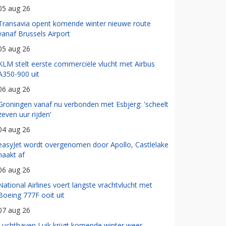
05 aug 26
Transavia opent komende winter nieuwe route
vanaf Brussels Airport
05 aug 26
KLM stelt eerste commerciële vlucht met Airbus
A350-900 uit
06 aug 26
Groningen vanaf nu verbonden met Esbjerg: 'scheelt
zeven uur rijden'
04 aug 26
easyJet wordt overgenomen door Apollo, Castlelake
haakt af
06 aug 26
National Airlines voert langste vrachtvlucht met
Boeing 777F ooit uit
07 aug 26
Luchthaven Luik krijgt komende winter weer