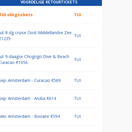
VOORDELIGE RETOURTICKETS
TUI vliegtickets
TUI
Jul: 8-dg cruise Oost Middellandse Zee
TUI
€1235
Jul: 9-daagse Chogogo Dive & Beach
TUI
Curacao €1056
Sep: Amsterdam - Curacao €569
TUI
Sep: Amsterdam - Aruba €614
TUI
Mei: Amsterdam - Bonaire €594
TUI