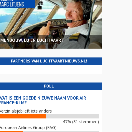
MIJNBOUW, EU EN LUCHTVAART
PARTNERS VAN LUCHTVAARTNIEUWS.NL!
POLL
WAT IS EEN GOEDE NIEUWE NAAM VOOR AIR
FRANCE-KLM?
Verzin alsjeblieft iets anders
47% (81 stemmen)
European Airlines Group (EAG)