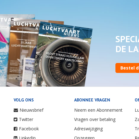
SPECI
DE LA
Bestel d
VOLG ONS
ABONNEE VRAGEN
O
Nieuwsbrief
Neem een Abonnement
Lu
Twitter
Vragen over betaling
Za
Facebook
Adreswijziging
Tr
LinkedIn
Opzeggen
Re