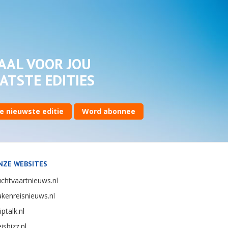
AAL VOOR JOU
ATSTE EDITIES
e nieuwste editie
Word abonnee
NZE WEBSITES
chtvaartnieuws.nl
kenreisnieuws.nl
iptalk.nl
isbizz.nl