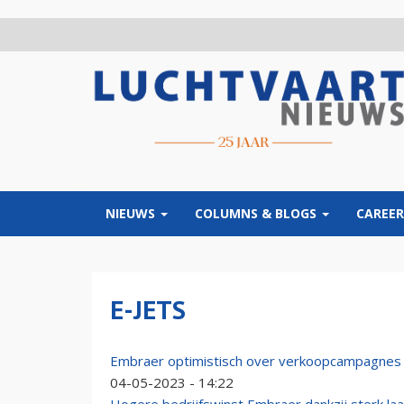
Overslaan
en
naar
de
inhoud
gaan
NIEUWS
COLUMNS & BLOGS
CAREER
E-JETS
Embraer optimistisch over verkoopcampagnes 
04-05-2023 - 14:22