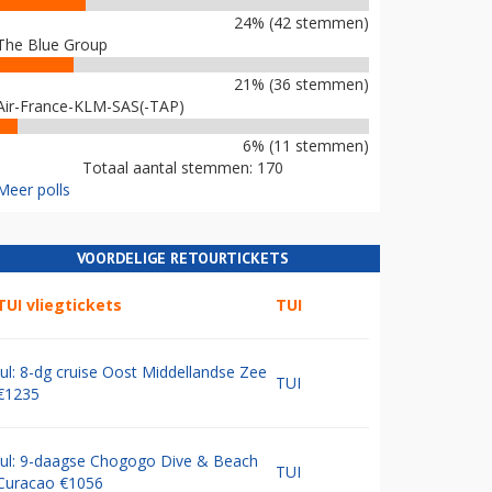
24% (42 stemmen)
The Blue Group
21% (36 stemmen)
Air-France-KLM-SAS(-TAP)
6% (11 stemmen)
Totaal aantal stemmen: 170
Meer polls
VOORDELIGE RETOURTICKETS
TUI vliegtickets
TUI
Jul: 8-dg cruise Oost Middellandse Zee
TUI
€1235
Jul: 9-daagse Chogogo Dive & Beach
TUI
Curacao €1056