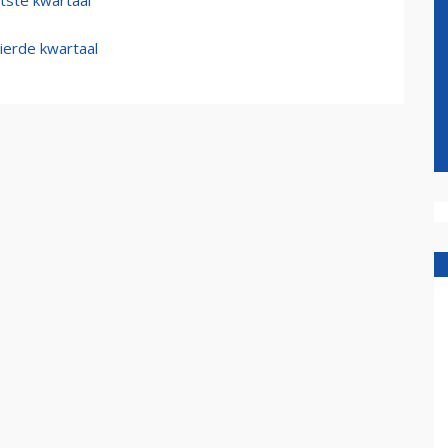
tste kwartaal
vierde kwartaal