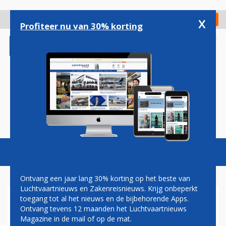
Overslaan
en
x
Digitaal Magazine
Registreer
Check in
naar
Profiteer nu van 30% korting
de
inhoud
gaan
Magazine
Podcasts
Vacatures
Toggl
naviga
Ontvang een jaar lang 30% korting op het beste van
Luchtvaartnieuws en Zakenreisnieuws. Krijg onbeperkt
toegang tot al het nieuws en de bijbehorende Apps.
EASYET
Ontvang tevens 12 maanden het Luchtvaartnieuws
Magazine in de mail of op de mat.