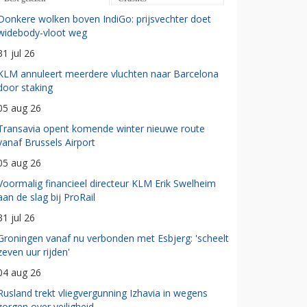
Donkere wolken boven IndiGo: prijsvechter doet
widebody-vloot weg
31 jul 26
KLM annuleert meerdere vluchten naar Barcelona
door staking
05 aug 26
Transavia opent komende winter nieuwe route
vanaf Brussels Airport
05 aug 26
Voormalig financieel directeur KLM Erik Swelheim
aan de slag bij ProRail
31 jul 26
Groningen vanaf nu verbonden met Esbjerg: 'scheelt
zeven uur rijden'
04 aug 26
Rusland trekt vliegvergunning Izhavia in wegens
zorgen over veiligheid