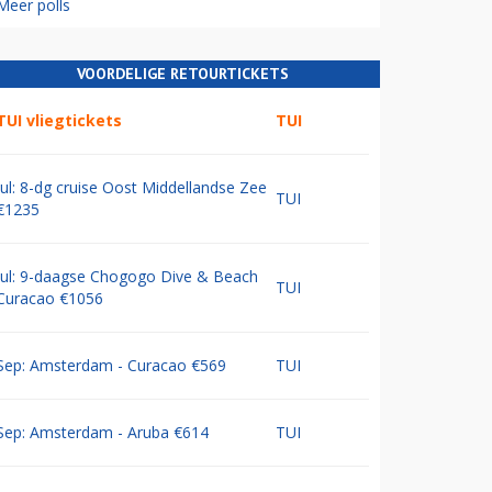
Meer polls
VOORDELIGE RETOURTICKETS
TUI vliegtickets
TUI
Jul: 8-dg cruise Oost Middellandse Zee
TUI
€1235
Jul: 9-daagse Chogogo Dive & Beach
TUI
Curacao €1056
Sep: Amsterdam - Curacao €569
TUI
Sep: Amsterdam - Aruba €614
TUI