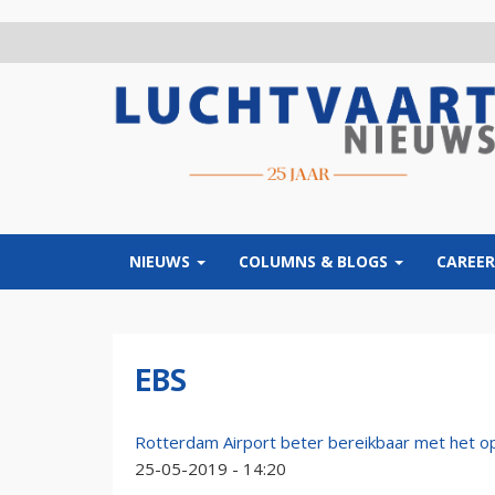
Overslaan
en
naar
de
inhoud
gaan
NIEUWS
COLUMNS & BLOGS
CAREER
EBS
Rotterdam Airport beter bereikbaar met het o
25-05-2019 - 14:20