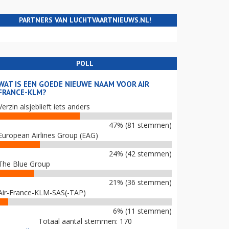
PARTNERS VAN LUCHTVAARTNIEUWS.NL!
POLL
WAT IS EEN GOEDE NIEUWE NAAM VOOR AIR
FRANCE-KLM?
Verzin alsjeblieft iets anders
47% (81 stemmen)
European Airlines Group (EAG)
24% (42 stemmen)
The Blue Group
21% (36 stemmen)
Air-France-KLM-SAS(-TAP)
6% (11 stemmen)
Totaal aantal stemmen: 170