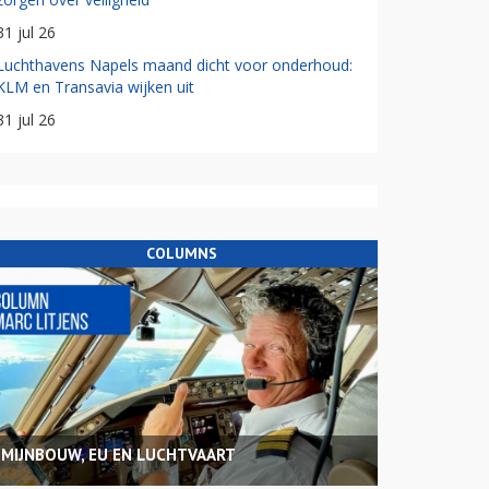
31 jul 26
Luchthavens Napels maand dicht voor onderhoud:
KLM en Transavia wijken uit
31 jul 26
COLUMNS
MIJNBOUW, EU EN LUCHTVAART