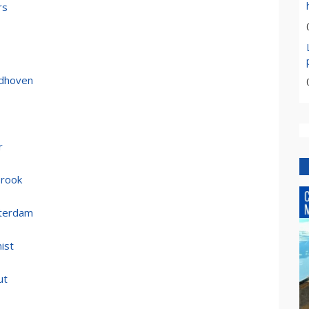
rs
ndhoven
r
 rook
tterdam
ist
ut