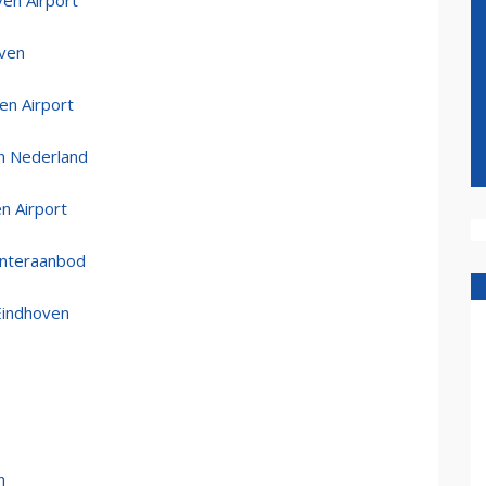
en Airport
oven
en Airport
an Nederland
n Airport
interaanbod
Eindhoven
n