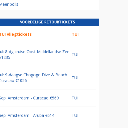
Meer polls
VOORDELIGE RETOURTICKETS
TUI vliegtickets
TUI
Jul: 8-dg cruise Oost Middellandse Zee
TUI
€1235
Jul: 9-daagse Chogogo Dive & Beach
TUI
Curacao €1056
Sep: Amsterdam - Curacao €569
TUI
Sep: Amsterdam - Aruba €614
TUI