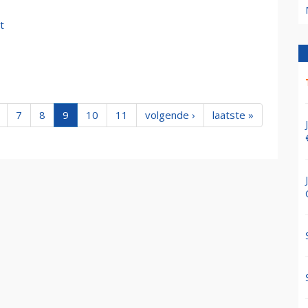
t
7
8
9
10
11
volgende ›
laatste »