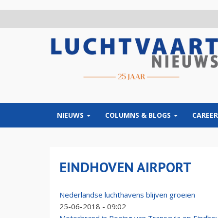
Overslaan
en
naar
de
inhoud
gaan
NIEUWS
COLUMNS & BLOGS
CAREER
EINDHOVEN AIRPORT
Nederlandse luchthavens blijven groeien
25-06-2018 - 09:02