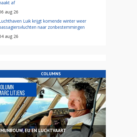
haakt af
06 aug 26
Luchthaven Luik krijgt komende winter weer
passagiersvluchten naar zonbestemmingen
04 aug 26
COLUMNS
MIJNBOUW, EU EN LUCHTVAART