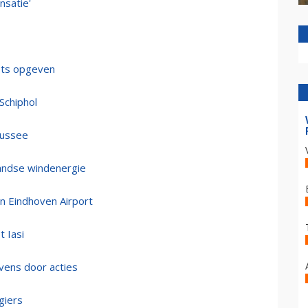
nsatie'
lots opgeven
Schiphol
aussee
andse windenergie
 Eindhoven Airport
t Iasi
vens door acties
giers