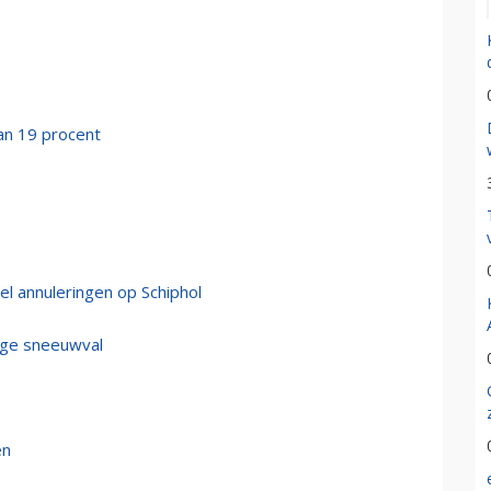
an 19 procent
l annuleringen op Schiphol
vige sneeuwval
en