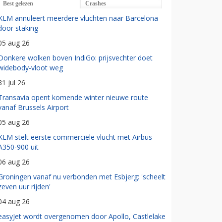
Best gelezen
Crashes
KLM annuleert meerdere vluchten naar Barcelona
door staking
05 aug 26
Donkere wolken boven IndiGo: prijsvechter doet
widebody-vloot weg
31 jul 26
Transavia opent komende winter nieuwe route
vanaf Brussels Airport
05 aug 26
KLM stelt eerste commerciële vlucht met Airbus
A350-900 uit
06 aug 26
Groningen vanaf nu verbonden met Esbjerg: 'scheelt
zeven uur rijden'
04 aug 26
easyJet wordt overgenomen door Apollo, Castlelake