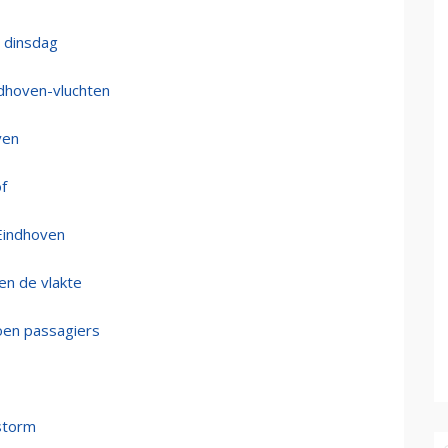
p dinsdag
ndhoven-vluchten
ven
f
 Eindhoven
en de vlakte
oen passagiers
storm