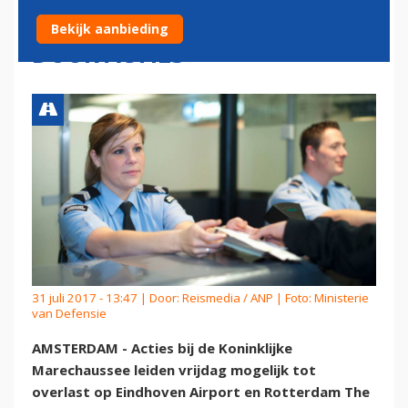
REGIONALE LUCHTHAVENS
Bekijk aanbieding
DOOR ACTIES
31 juli 2017 - 13:47 | Door:
Reismedia / ANP
| Foto: Ministerie
van Defensie
AMSTERDAM - Acties bij de Koninklijke
Marechaussee leiden vrijdag mogelijk tot
overlast op Eindhoven Airport en Rotterdam The