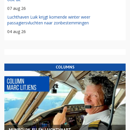
07 aug 26
Luchthaven Luik krijgt komende winter weer
passagiersvluchten naar zonbestemmingen
04 aug 26
COLUMNS
MIJNBOUW, EU EN LUCHTVAART