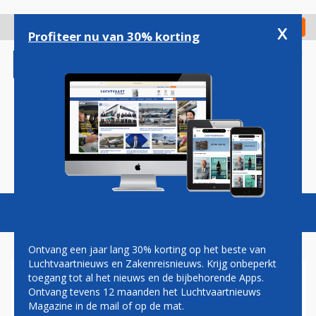
Overslaan
en
x
Digitaal Magazine
Registreer
Check in
naar
Profiteer nu van 30% korting
de
inhoud
gaan
Magazine
Podcasts
Vacatures
Toggl
naviga
Ontvang een jaar lang 30% korting op het beste van
Luchtvaartnieuws en Zakenreisnieuws. Krijg onbeperkt
toegang tot al het nieuws en de bijbehorende Apps.
LANGERE
Ontvang tevens 12 maanden het Luchtvaartnieuws
PASPOORTCONTROLE OP
Magazine in de mail of op de mat.