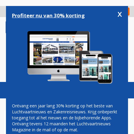
Overslaan
en
x
Digitaal Magazine
Registreer
Check in
naar
Profiteer nu van 30% korting
de
inhoud
gaan
Magazine
Podcasts
Vacatures
Toggl
naviga
Ontvang een jaar lang 30% korting op het beste van
Luchtvaartnieuws en Zakenreisnieuws. Krijg onbeperkt
toegang tot al het nieuws en de bijbehorende Apps.
EMBRAER 195-E2
Ontvang tevens 12 maanden het Luchtvaartnieuws
Magazine in de mail of op de mat.