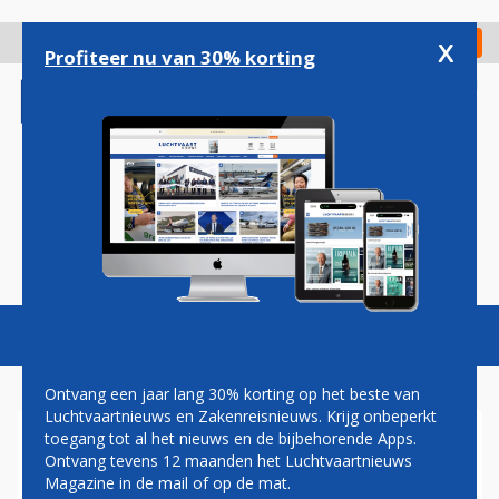
Overslaan
en
x
Digitaal Magazine
Registreer
Check in
naar
Profiteer nu van 30% korting
de
inhoud
gaan
Magazine
Podcasts
Vacatures
Toggl
naviga
Ontvang een jaar lang 30% korting op het beste van
Luchtvaartnieuws en Zakenreisnieuws. Krijg onbeperkt
toegang tot al het nieuws en de bijbehorende Apps.
KIJKTIP: KLM EN EMBRAER
Ontvang tevens 12 maanden het Luchtvaartnieuws
DEMONSTREREN E195-E2
Magazine in de mail of op de mat.