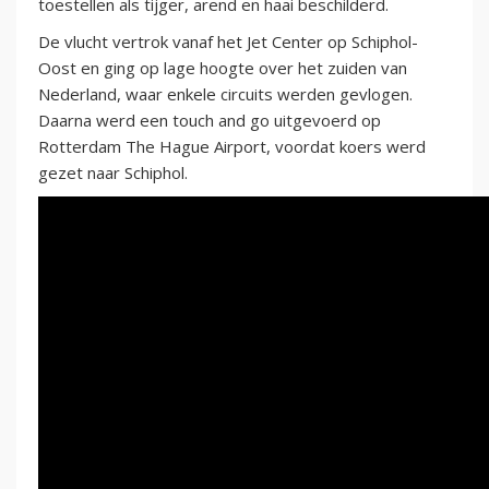
toestellen als tijger, arend en haai beschilderd.
De vlucht vertrok vanaf het Jet Center op Schiphol-
Oost en ging op lage hoogte over het zuiden van
Nederland, waar enkele circuits werden gevlogen.
Daarna werd een touch and go uitgevoerd op
Rotterdam The Hague Airport, voordat koers werd
gezet naar Schiphol.