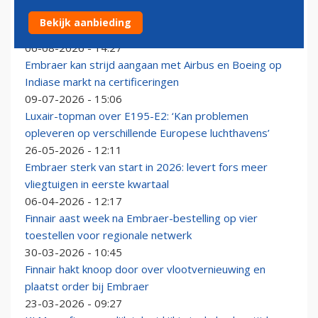
Embraer E195-E2 biedt LATAM kansen: maatschappij
Bekijk aanbieding
zet in op nieuwe bestemmingen
06-08-2026 - 14:27
Embraer kan strijd aangaan met Airbus en Boeing op
Indiase markt na certificeringen
09-07-2026 - 15:06
Luxair-topman over E195-E2: ‘Kan problemen
opleveren op verschillende Europese luchthavens’
26-05-2026 - 12:11
Embraer sterk van start in 2026: levert fors meer
vliegtuigen in eerste kwartaal
06-04-2026 - 12:17
Finnair aast week na Embraer-bestelling op vier
toestellen voor regionale netwerk
30-03-2026 - 10:45
Finnair hakt knoop door over vlootvernieuwing en
plaatst order bij Embraer
23-03-2026 - 09:27