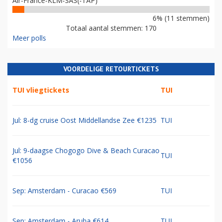
Air-France-KLM-SAS(-TAP)
6% (11 stemmen)
Totaal aantal stemmen: 170
Meer polls
VOORDELIGE RETOURTICKETS
TUI vliegtickets
TUI
Jul: 8-dg cruise Oost Middellandse Zee €1235
TUI
Jul: 9-daagse Chogogo Dive & Beach Curacao
TUI
€1056
Sep: Amsterdam - Curacao €569
TUI
Sep: Amsterdam - Aruba €614
TUI