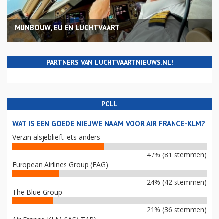
MIJNBOUW, EU EN LUCHTVAART
PARTNERS VAN LUCHTVAARTNIEUWS.NL!
POLL
WAT IS EEN GOEDE NIEUWE NAAM VOOR AIR FRANCE-KLM?
Verzin alsjeblieft iets anders
47% (81 stemmen)
European Airlines Group (EAG)
24% (42 stemmen)
The Blue Group
21% (36 stemmen)