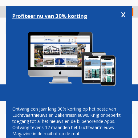
Overslaan
en
x
Digitaal Magazine
Registreer
Check in
naar
Profiteer nu van 30% korting
de
inhoud
gaan
Magazine
Podcasts
Vacatures
Toggl
naviga
Ontvang een jaar lang 30% korting op het beste van
Luchtvaartnieuws en Zakenreisnieuws. Krijg onbeperkt
toegang tot al het nieuws en de bijbehorende Apps.
EMBRAER E195-E2
Ontvang tevens 12 maanden het Luchtvaartnieuws
Magazine in de mail of op de mat.