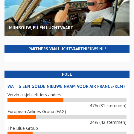
MIJNBOUW, EU EN LUCHTVAART
PARTNERS VAN LUCHTVAARTNIEUWS.NL!
POLL
WAT IS EEN GOEDE NIEUWE NAAM VOOR AIR FRANCE-KLM?
Verzin alsjeblieft iets anders
47% (81 stemmen)
European Airlines Group (EAG)
24% (42 stemmen)
The Blue Group