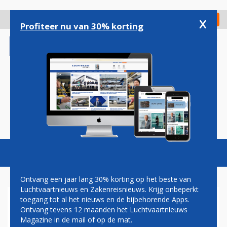
Overslaan
en
x
Digitaal Magazine
Registreer
Check in
naar
Profiteer nu van 30% korting
de
inhoud
gaan
Magazine
Podcasts
Vacatures
Toggl
naviga
Ontvang een jaar lang 30% korting op het beste van
Luchtvaartnieuws en Zakenreisnieuws. Krijg onbeperkt
toegang tot al het nieuws en de bijbehorende Apps.
ENTER AIR
Ontvang tevens 12 maanden het Luchtvaartnieuws
Magazine in de mail of op de mat.