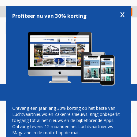
Overslaan
en
x
Digitaal Magazine
Registreer
Check in
naar
Profiteer nu van 30% korting
de
inhoud
gaan
Magazine
Podcasts
Vacatures
Toggl
naviga
Ontvang een jaar lang 30% korting op het beste van
Luchtvaartnieuws en Zakenreisnieuws. Krijg onbeperkt
toegang tot al het nieuws en de bijbehorende Apps.
EY
Ontvang tevens 12 maanden het Luchtvaartnieuws
Magazine in de mail of op de mat.