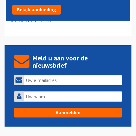
KLM moet van minister snel financieel orde op zaken
Bekijk aanbieding
stellen: 'winst maken is hard nodig’
09-10-2025 - 14:57
Meld u aan voor de
nieuwsbrief