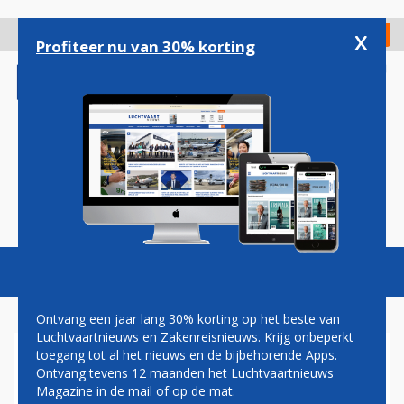
Overslaan
en
x
Digitaal Magazine
Registreer
Check in
naar
Profiteer nu van 30% korting
de
inhoud
gaan
Magazine
Podcasts
Vacatures
Toggl
naviga
Ontvang een jaar lang 30% korting op het beste van
Luchtvaartnieuws en Zakenreisnieuws. Krijg onbeperkt
toegang tot al het nieuws en de bijbehorende Apps.
FOKKER 130
Ontvang tevens 12 maanden het Luchtvaartnieuws
Magazine in de mail of op de mat.