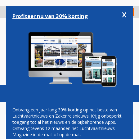
Overslaan
en
x
Digitaal Magazine
Registreer
Check in
naar
Profiteer nu van 30% korting
de
inhoud
gaan
Magazine
Podcasts
Vacatures
Toggl
naviga
Ontvang een jaar lang 30% korting op het beste van
Luchtvaartnieuws en Zakenreisnieuws. Krijg onbeperkt
toegang tot al het nieuws en de bijbehorende Apps.
GITAARHOES
Ontvang tevens 12 maanden het Luchtvaartnieuws
Magazine in de mail of op de mat.