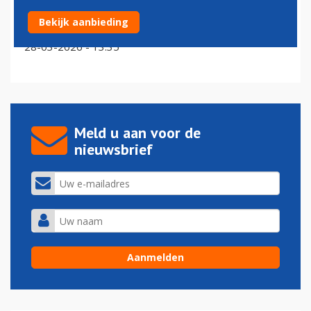
LAX‑bagagemedewerker heeft weinig compassie voor
Bekijk aanbieding
dure gitaren
28-03-2026 - 13:35
Meld u aan voor de
nieuwsbrief