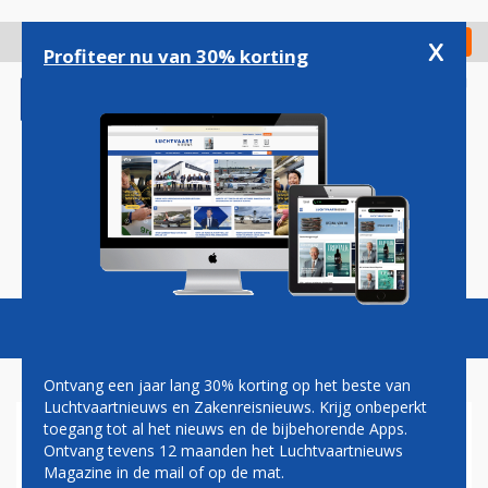
Overslaan
en
x
Digitaal Magazine
Registreer
Check in
naar
Profiteer nu van 30% korting
de
inhoud
gaan
Magazine
Podcasts
Vacatures
Toggl
naviga
Ontvang een jaar lang 30% korting op het beste van
Luchtvaartnieuws en Zakenreisnieuws. Krijg onbeperkt
toegang tot al het nieuws en de bijbehorende Apps.
HAGEL
Ontvang tevens 12 maanden het Luchtvaartnieuws
Magazine in de mail of op de mat.