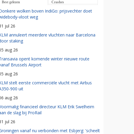
Best gelezen
Crashes
Donkere wolken boven IndiGo: prijsvechter doet
widebody-vloot weg
31 jul 26
KLM annuleert meerdere vluchten naar Barcelona
door staking
05 aug 26
Transavia opent komende winter nieuwe route
vanaf Brussels Airport
05 aug 26
KLM stelt eerste commerciële vlucht met Airbus
A350-900 uit
06 aug 26
Voormalig financieel directeur KLM Erik Swelheim
aan de slag bij ProRail
31 jul 26
Groningen vanaf nu verbonden met Esbjerg: 'scheelt