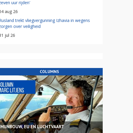
zeven uur rijden'
04 aug 26
Rusland trekt vliegvergunning Izhavia in wegens
zorgen over veiligheid
31 jul 26
COLUMNS
MIJNBOUW, EU EN LUCHTVAART