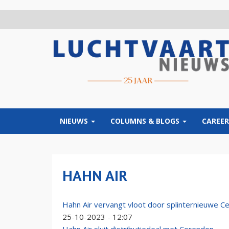
Overslaan
en
naar
de
inhoud
gaan
NIEUWS
COLUMNS & BLOGS
CAREER
HAHN AIR
Hahn Air vervangt vloot door splinternieuwe C
25-10-2023 - 12:07