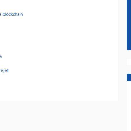
a blockchain
a
véjet