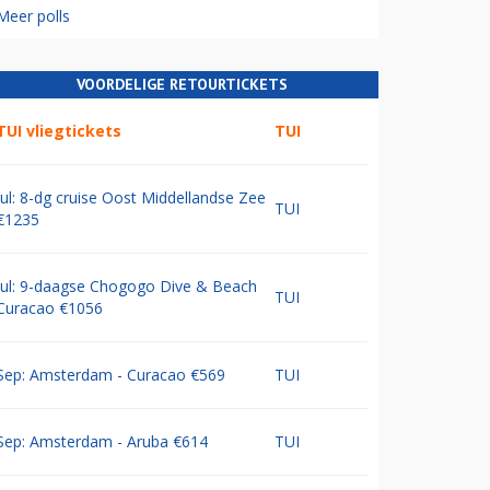
Meer polls
VOORDELIGE RETOURTICKETS
TUI vliegtickets
TUI
Jul: 8-dg cruise Oost Middellandse Zee
TUI
€1235
Jul: 9-daagse Chogogo Dive & Beach
TUI
Curacao €1056
Sep: Amsterdam - Curacao €569
TUI
Sep: Amsterdam - Aruba €614
TUI