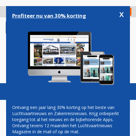
Overslaan
en
x
Digitaal Magazine
Registreer
Check in
naar
Profiteer nu van 30% korting
de
inhoud
gaan
Magazine
Podcasts
Vacatures
Toggl
naviga
Ontvang een jaar lang 30% korting op het beste van
Luchtvaartnieuws en Zakenreisnieuws. Krijg onbeperkt
toegang tot al het nieuws en de bijbehorende Apps.
HAHN AIR WIL MEER FOCUS
Ontvang tevens 12 maanden het Luchtvaartnieuws
OP EIGEN LIJNVLUCHTEN
Magazine in de mail of op de mat.