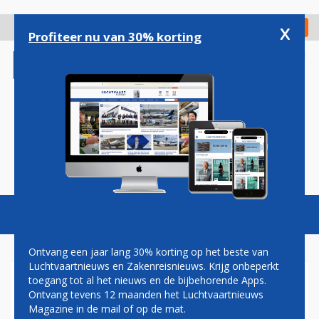
Overslaan
en
x
Digitaal Magazine
Registreer
Check in
naar
Profiteer nu van 30% korting
de
inhoud
gaan
Magazine
Podcasts
Vacatures
Toggl
naviga
Ontvang een jaar lang 30% korting op het beste van
Luchtvaartnieuws en Zakenreisnieuws. Krijg onbeperkt
toegang tot al het nieuws en de bijbehorende Apps.
HANDELAREN
Ontvang tevens 12 maanden het Luchtvaartnieuws
Magazine in de mail of op de mat.