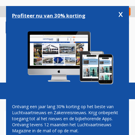
Overslaan
en
x
Digitaal Magazine
Registreer
Check in
naar
Profiteer nu van 30% korting
de
inhoud
gaan
Magazine
Podcasts
Vacatures
Toggl
naviga
Ontvang een jaar lang 30% korting op het beste van
Luchtvaartnieuws en Zakenreisnieuws. Krijg onbeperkt
toegang tot al het nieuws en de bijbehorende Apps.
HENRI BONTENBAL
Ontvang tevens 12 maanden het Luchtvaartnieuws
Magazine in de mail of op de mat.