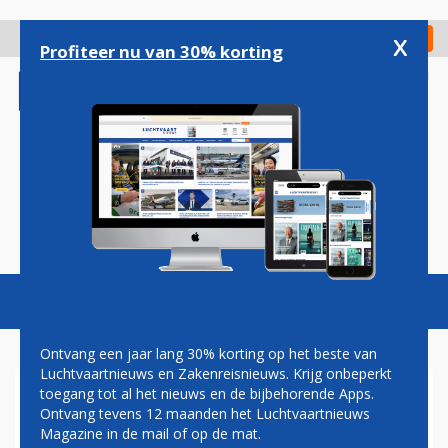
Overslaan
en
x
Digitaal Magazine
Registreer
Check in
naar
Profiteer nu van 30% korting
de
inhoud
gaan
Magazine
Podcasts
Vacatures
Toggl
naviga
Ontvang een jaar lang 30% korting op het beste van
Luchtvaartnieuws en Zakenreisnieuws. Krijg onbeperkt
toegang tot al het nieuws en de bijbehorende Apps.
HYDERABAD
Ontvang tevens 12 maanden het Luchtvaartnieuws
Magazine in de mail of op de mat.