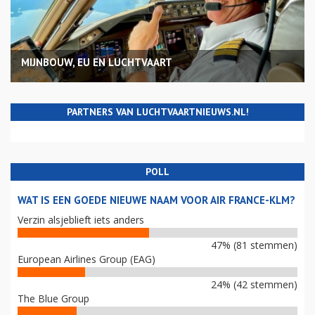
MIJNBOUW, EU EN LUCHTVAART
PARTNERS VAN LUCHTVAARTNIEUWS.NL!
POLL
WAT IS EEN GOEDE NIEUWE NAAM VOOR AIR FRANCE-KLM?
Verzin alsjeblieft iets anders
47% (81 stemmen)
European Airlines Group (EAG)
24% (42 stemmen)
The Blue Group