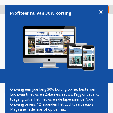
Overslaan
en
x
Digitaal Magazine
Registreer
Check in
naar
Profiteer nu van 30% korting
de
inhoud
gaan
Magazine
Podcasts
Vacatures
Toggl
naviga
Ontvang een jaar lang 30% korting op het beste van
Luchtvaartnieuws en Zakenreisnieuws. Krijg onbeperkt
toegang tot al het nieuws en de bijbehorende Apps.
KIWA
Ontvang tevens 12 maanden het Luchtvaartnieuws
Magazine in de mail of op de mat.