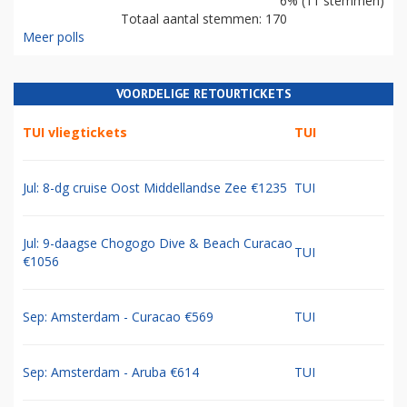
6% (11 stemmen)
Totaal aantal stemmen: 170
Meer polls
VOORDELIGE RETOURTICKETS
TUI vliegtickets
TUI
Jul: 8-dg cruise Oost Middellandse Zee €1235
TUI
Jul: 9-daagse Chogogo Dive & Beach Curacao
TUI
€1056
Sep: Amsterdam - Curacao €569
TUI
Sep: Amsterdam - Aruba €614
TUI