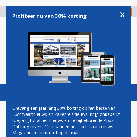
Overslaan
en
x
Digitaal Magazine
Registreer
Check in
naar
Profiteer nu van 30% korting
de
inhoud
gaan
Magazine
Podcasts
Vacatures
Toggl
naviga
Ontvang een jaar lang 30% korting op het beste van
Luchtvaartnieuws en Zakenreisnieuws. Krijg onbeperkt
toegang tot al het nieuws en de bijbehorende Apps.
LAPTOP-BAN
Ontvang tevens 12 maanden het Luchtvaartnieuws
Magazine in de mail of op de mat.