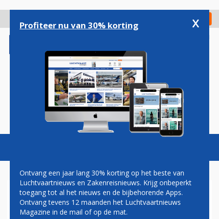
Overslaan
en
x
Digitaal Magazine
Registreer
Check in
naar
Profiteer nu van 30% korting
de
inhoud
gaan
Magazine
Podcasts
Vacatures
Toggl
naviga
Ontvang een jaar lang 30% korting op het beste van
Luchtvaartnieuws en Zakenreisnieuws. Krijg onbeperkt
toegang tot al het nieuws en de bijbehorende Apps.
VS: NIEUWE
Ontvang tevens 12 maanden het Luchtvaartnieuws
LAPTOPBOMMEN
Magazine in de mail of op de mat.