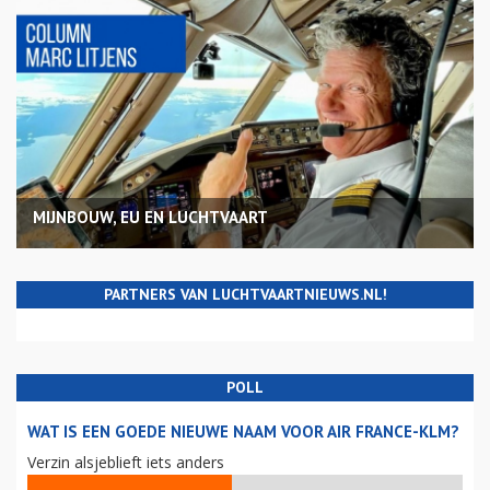
MIJNBOUW, EU EN LUCHTVAART
PARTNERS VAN LUCHTVAARTNIEUWS.NL!
POLL
WAT IS EEN GOEDE NIEUWE NAAM VOOR AIR FRANCE-KLM?
Verzin alsjeblieft iets anders