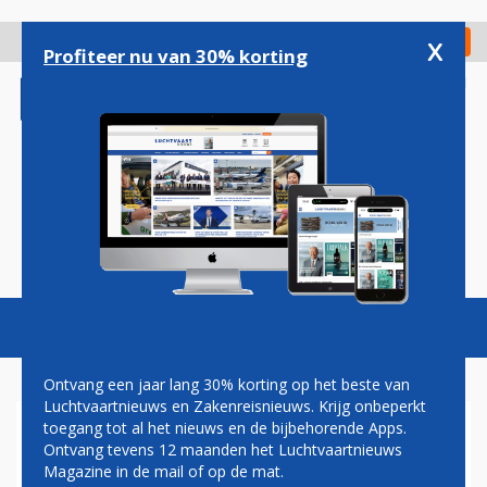
Overslaan
en
x
Digitaal Magazine
Registreer
Check in
naar
Profiteer nu van 30% korting
de
inhoud
gaan
Magazine
Podcasts
Vacatures
Toggl
naviga
Ontvang een jaar lang 30% korting op het beste van
Luchtvaartnieuws en Zakenreisnieuws. Krijg onbeperkt
toegang tot al het nieuws en de bijbehorende Apps.
LONDEN HEATHROW
Ontvang tevens 12 maanden het Luchtvaartnieuws
AIRPORT
Magazine in de mail of op de mat.