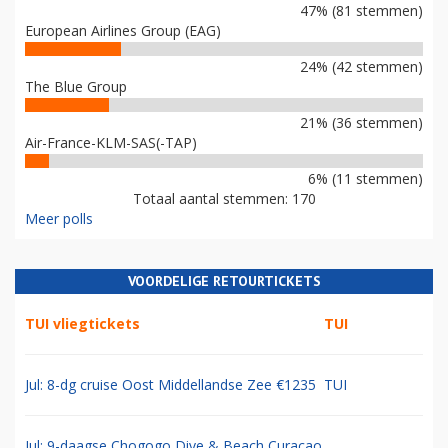
47% (81 stemmen)
European Airlines Group (EAG)
24% (42 stemmen)
The Blue Group
21% (36 stemmen)
Air-France-KLM-SAS(-TAP)
6% (11 stemmen)
Totaal aantal stemmen: 170
Meer polls
VOORDELIGE RETOURTICKETS
TUI vliegtickets
TUI
Jul: 8-dg cruise Oost Middellandse Zee €1235
TUI
Jul: 9-daagse Chogogo Dive & Beach Curacao