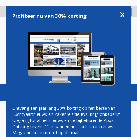
Overslaan
en
x
Digitaal Magazine
Registreer
Check in
naar
Profiteer nu van 30% korting
de
inhoud
gaan
Magazine
Podcasts
Vacatures
Toggl
naviga
Ontvang een jaar lang 30% korting op het beste van
Luchtvaartnieuws en Zakenreisnieuws. Krijg onbeperkt
toegang tot al het nieuws en de bijbehorende Apps.
LUANDA
Ontvang tevens 12 maanden het Luchtvaartnieuws
Magazine in de mail of op de mat.