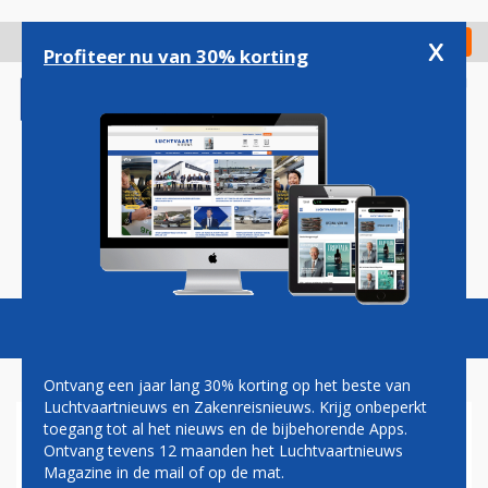
Overslaan
en
x
Digitaal Magazine
Registreer
Check in
naar
Profiteer nu van 30% korting
de
inhoud
gaan
Magazine
Podcasts
Vacatures
Toggl
naviga
Ontvang een jaar lang 30% korting op het beste van
Luchtvaartnieuws en Zakenreisnieuws. Krijg onbeperkt
toegang tot al het nieuws en de bijbehorende Apps.
KLM: IN WINTERSEIZOEN 3
Ontvang tevens 12 maanden het Luchtvaartnieuws
PROCENT GROEI OP VERRE
Magazine in de mail of op de mat.