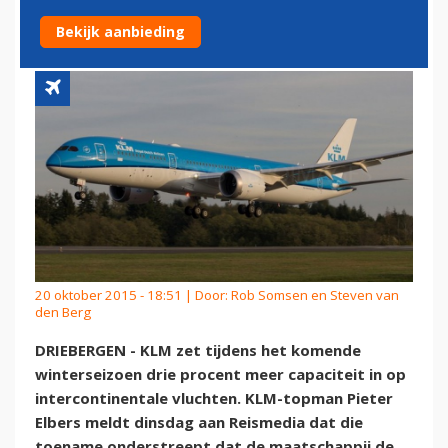
ROUTES
Bekijk aanbieding
20 oktober 2015 - 18:51 | Door:
Rob Somsen en Steven van
den Berg
DRIEBERGEN - KLM zet tijdens het komende
winterseizoen drie procent meer capaciteit in op
intercontinentale vluchten. KLM-topman Pieter
Elbers meldt dinsdag aan Reismedia dat die
toename onderstreept dat de maatschappij de