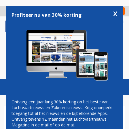
Overslaan
en
x
Digitaal Magazine
Registreer
Check in
naar
Profiteer nu van 30% korting
de
inhoud
gaan
Magazine
Podcasts
Vacatures
Toggl
naviga
Ontvang een jaar lang 30% korting op het beste van
Luchtvaartnieuws en Zakenreisnieuws. Krijg onbeperkt
toegang tot al het nieuws en de bijbehorende Apps.
KLM: IN WINTERSEIZOEN 3
Ontvang tevens 12 maanden het Luchtvaartnieuws
PROCENT GROEI OP VERRE
Magazine in de mail of op de mat.