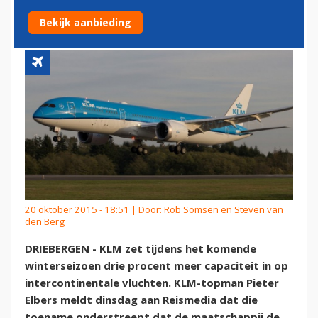
ROUTES
Bekijk aanbieding
20 oktober 2015 - 18:51 | Door:
Rob Somsen en Steven van
den Berg
DRIEBERGEN - KLM zet tijdens het komende
winterseizoen drie procent meer capaciteit in op
intercontinentale vluchten. KLM-topman Pieter
Elbers meldt dinsdag aan Reismedia dat die
toename onderstreept dat de maatschappij de