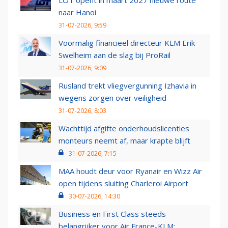
LOT opent in maart 2027 nieuwe route
naar Hanoi
31-07-2026, 9:59
Voormalig financieel directeur KLM Erik
Swelheim aan de slag bij ProRail
31-07-2026, 9:09
Rusland trekt vliegvergunning Izhavia in
wegens zorgen over veiligheid
31-07-2026, 8:03
Wachttijd afgifte onderhoudslicenties
monteurs neemt af, maar krapte blijft
31-07-2026, 7:15
MAA houdt deur voor Ryanair en Wizz Air
open tijdens sluiting Charleroi Airport
30-07-2026, 14:30
Business en First Class steeds
belangrijker voor Air France-KLM: