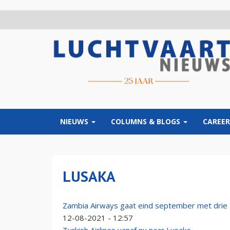
Overslaan
en
naar
de
inhoud
gaan
NIEUWS
COLUMNS & BLOGS
CAREER
LUSAKA
Zambia Airways gaat eind september met drie t
12-08-2021 - 12:57