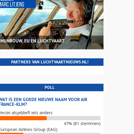
MIJNBOUW, EU EN LUCHTVAART
PARTNERS VAN LUCHTVAARTNIEUWS.NL!
POLL
WAT IS EEN GOEDE NIEUWE NAAM VOOR AIR
FRANCE-KLM?
Verzin alsjeblieft iets anders
47% (81 stemmen)
European Airlines Group (EAG)