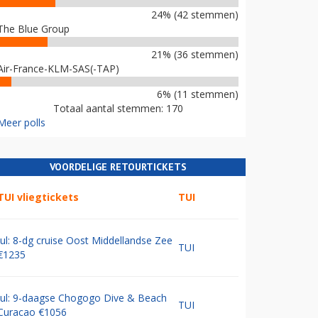
24% (42 stemmen)
The Blue Group
21% (36 stemmen)
Air-France-KLM-SAS(-TAP)
6% (11 stemmen)
Totaal aantal stemmen: 170
Meer polls
VOORDELIGE RETOURTICKETS
TUI vliegtickets
TUI
Jul: 8-dg cruise Oost Middellandse Zee
TUI
€1235
Jul: 9-daagse Chogogo Dive & Beach
TUI
Curacao €1056