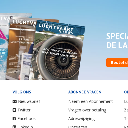
SPECI
DE LA
Bestel d
VOLG ONS
ABONNEE VRAGEN
O
Nieuwsbrief
Neem een Abonnement
Lu
Twitter
Vragen over betaling
Za
Facebook
Adreswijziging
Tr
LinkedIn
Opzeggen
Re