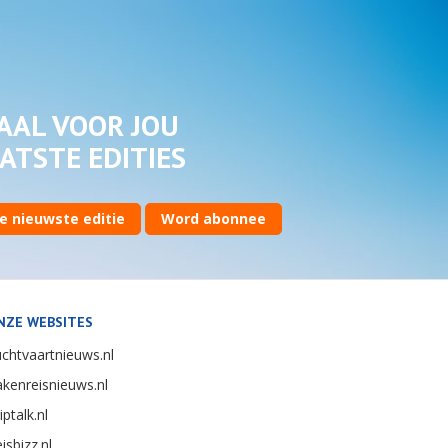
AAL VOOR JOU
ATSTE EDITIES
e nieuwste editie
Word abonnee
NZE WEBSITES
chtvaartnieuws.nl
kenreisnieuws.nl
iptalk.nl
isbizz.nl