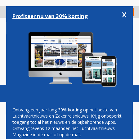
Overslaan
en
x
Digitaal Magazine
Registreer
Check in
naar
Profiteer nu van 30% korting
de
inhoud
gaan
Magazine
Podcasts
Vacatures
Toggl
naviga
Ontvang een jaar lang 30% korting op het beste van
Luchtvaartnieuws en Zakenreisnieuws. Krijg onbeperkt
toegang tot al het nieuws en de bijbehorende Apps.
LVIV
Ontvang tevens 12 maanden het Luchtvaartnieuws
Magazine in de mail of op de mat.