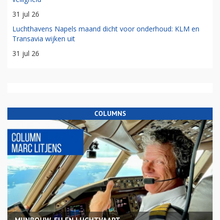
31 jul 26
Luchthavens Napels maand dicht voor onderhoud: KLM en
Transavia wijken uit
31 jul 26
COLUMNS