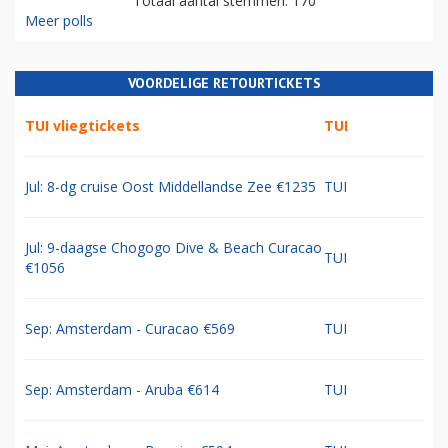
Totaal aantal stemmen: 170
Meer polls
VOORDELIGE RETOURTICKETS
TUI vliegtickets
TUI
Jul: 8-dg cruise Oost Middellandse Zee €1235
TUI
Jul: 9-daagse Chogogo Dive & Beach Curacao
TUI
€1056
Sep: Amsterdam - Curacao €569
TUI
Sep: Amsterdam - Aruba €614
TUI