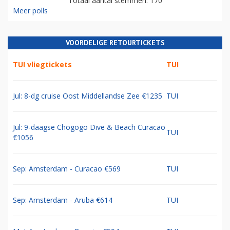
Totaal aantal stemmen: 170
Meer polls
VOORDELIGE RETOURTICKETS
TUI vliegtickets
TUI
Jul: 8-dg cruise Oost Middellandse Zee €1235
TUI
Jul: 9-daagse Chogogo Dive & Beach Curacao
TUI
€1056
Sep: Amsterdam - Curacao €569
TUI
Sep: Amsterdam - Aruba €614
TUI