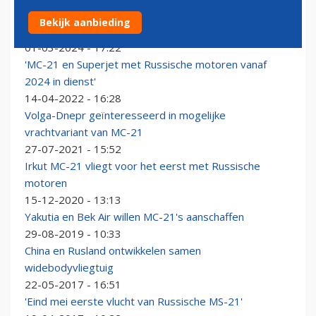
Door westerse sancties getroffen ontwikkeling van
Bekijk aanbieding
Russische MC-21 loopt nog meer vertraging op
01-03-2024 - 17:22
'MC-21 en Superjet met Russische motoren vanaf
2024 in dienst'
14-04-2022 - 16:28
Volga-Dnepr geïnteresseerd in mogelijke
vrachtvariant van MC-21
27-07-2021 - 15:52
Irkut MC-21 vliegt voor het eerst met Russische
motoren
15-12-2020 - 13:13
Yakutia en Bek Air willen MC-21's aanschaffen
29-08-2019 - 10:33
China en Rusland ontwikkelen samen
widebodyvliegtuig
22-05-2017 - 16:51
'Eind mei eerste vlucht van Russische MS-21'