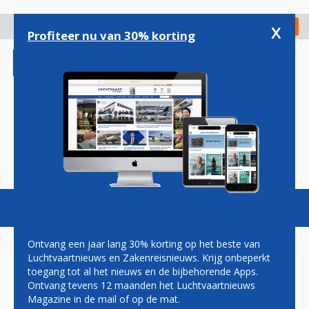
Overslaan
en
x
Digitaal Magazine
Registreer
Check in
naar
Profiteer nu van 30% korting
de
inhoud
gaan
Magazine
Podcasts
Vacatures
Toggl
naviga
Ontvang een jaar lang 30% korting op het beste van
Luchtvaartnieuws en Zakenreisnieuws. Krijg onbeperkt
toegang tot al het nieuws en de bijbehorende Apps.
MC-21
Ontvang tevens 12 maanden het Luchtvaartnieuws
Magazine in de mail of op de mat.