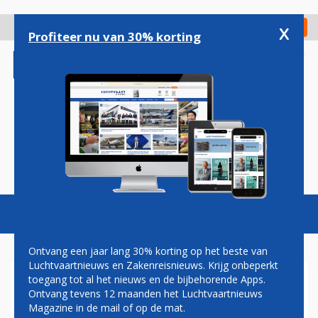
Overslaan
en
x
Digitaal Magazine
Registreer
Check in
naar
Profiteer nu van 30% korting
de
inhoud
gaan
Magazine
Podcasts
Vacatures
Toggl
naviga
Ontvang een jaar lang 30% korting op het beste van
Luchtvaartnieuws en Zakenreisnieuws. Krijg onbeperkt
toegang tot al het nieuws en de bijbehorende Apps.
MH370
Ontvang tevens 12 maanden het Luchtvaartnieuws
Magazine in de mail of op de mat.