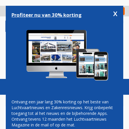
Overslaan
en
x
Digitaal Magazine
Registreer
Check in
naar
Profiteer nu van 30% korting
de
inhoud
gaan
Magazine
Podcasts
Vacatures
Toggl
naviga
Ontvang een jaar lang 30% korting op het beste van
Luchtvaartnieuws en Zakenreisnieuws. Krijg onbeperkt
toegang tot al het nieuws en de bijbehorende Apps.
MOBILISATIE
Ontvang tevens 12 maanden het Luchtvaartnieuws
Magazine in de mail of op de mat.