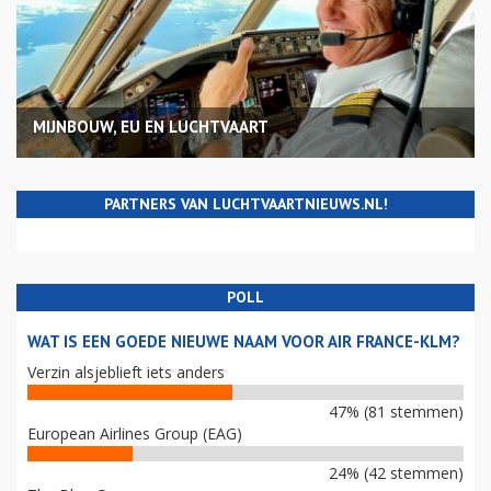
MIJNBOUW, EU EN LUCHTVAART
PARTNERS VAN LUCHTVAARTNIEUWS.NL!
POLL
WAT IS EEN GOEDE NIEUWE NAAM VOOR AIR FRANCE-KLM?
Verzin alsjeblieft iets anders
47% (81 stemmen)
European Airlines Group (EAG)
24% (42 stemmen)