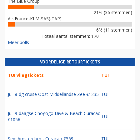
The Blue Group
21% (36 stemmen)
Air-France-KLM-SAS(-TAP)
6% (11 stemmen)
Totaal aantal stemmen: 170
Meer polls
VOORDELIGE RETOURTICKETS
TUI vliegtickets
TUI
Jul: 8-dg cruise Oost Middellandse Zee €1235
TUI
Jul: 9-daagse Chogogo Dive & Beach Curacao
TUI
€1056
Sep: Amsterdam - Curacao €569
TUI