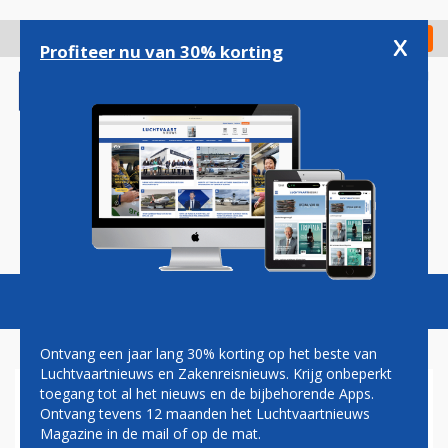
Overslaan
en
x
Digitaal Magazine
Registreer
Check in
naar
Profiteer nu van 30% korting
de
inhoud
gaan
Magazine
Podcasts
Vacatures
Toggl
naviga
Ontvang een jaar lang 30% korting op het beste van
Luchtvaartnieuws en Zakenreisnieuws. Krijg onbeperkt
toegang tot al het nieuws en de bijbehorende Apps.
NEW YORK
Ontvang tevens 12 maanden het Luchtvaartnieuws
Magazine in de mail of op de mat.