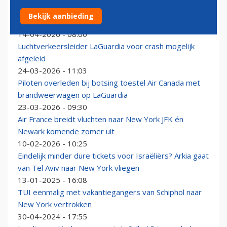
Eerste Airbus A350-1000ULR voor Qantas rolt uit de
Bekijk aanbieding
fabriek
14-04-2026 - 08:00
Luchtverkeersleider LaGuardia voor crash mogelijk
afgeleid
24-03-2026 - 11:03
Piloten overleden bij botsing toestel Air Canada met
brandweerwagen op LaGuardia
23-03-2026 - 09:30
Air France breidt vluchten naar New York JFK én
Newark komende zomer uit
10-02-2026 - 10:25
Eindelijk minder dure tickets voor Israëliërs? Arkia gaat
van Tel Aviv naar New York vliegen
13-01-2025 - 16:08
TUI eenmalig met vakantiegangers van Schiphol naar
New York vertrokken
30-04-2024 - 17:55