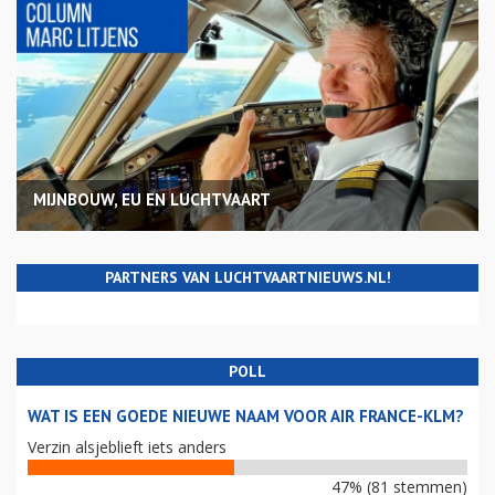
MIJNBOUW, EU EN LUCHTVAART
PARTNERS VAN LUCHTVAARTNIEUWS.NL!
POLL
WAT IS EEN GOEDE NIEUWE NAAM VOOR AIR FRANCE-KLM?
Verzin alsjeblieft iets anders
47% (81 stemmen)