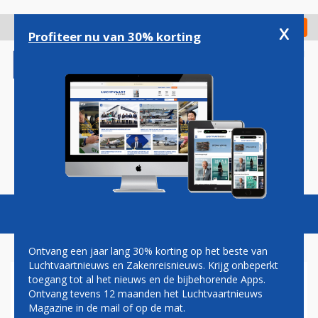
Overslaan
en
x
Digitaal Magazine
Registreer
Check in
naar
Profiteer nu van 30% korting
de
inhoud
gaan
Magazine
Podcasts
Vacatures
Toggl
naviga
Ontvang een jaar lang 30% korting op het beste van
Luchtvaartnieuws en Zakenreisnieuws. Krijg onbeperkt
toegang tot al het nieuws en de bijbehorende Apps.
OEFENING
Ontvang tevens 12 maanden het Luchtvaartnieuws
Magazine in de mail of op de mat.