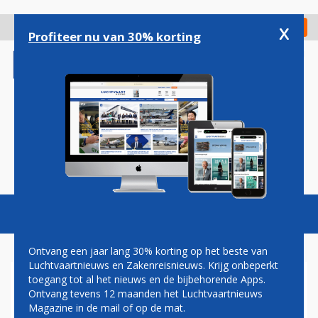
Overslaan
en
x
Digitaal Magazine
Registreer
Check in
naar
Profiteer nu van 30% korting
de
inhoud
gaan
Magazine
Podcasts
Vacatures
Toggl
naviga
Ontvang een jaar lang 30% korting op het beste van
Luchtvaartnieuws en Zakenreisnieuws. Krijg onbeperkt
toegang tot al het nieuws en de bijbehorende Apps.
PANAM
Ontvang tevens 12 maanden het Luchtvaartnieuws
Magazine in de mail of op de mat.