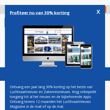
Overslaan
en
x
Digitaal Magazine
Registreer
Check in
naar
Profiteer nu van 30% korting
de
inhoud
gaan
Magazine
Podcasts
Vacatures
Toggl
naviga
Ontvang een jaar lang 30% korting op het beste van
Luchtvaartnieuws en Zakenreisnieuws. Krijg onbeperkt
toegang tot al het nieuws en de bijbehorende Apps.
PORTER AIRLINES
Ontvang tevens 12 maanden het Luchtvaartnieuws
Magazine in de mail of op de mat.