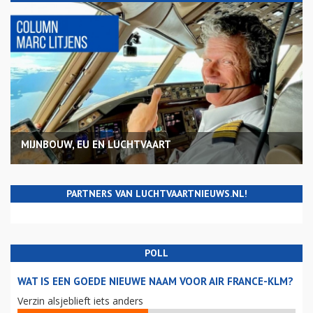
MIJNBOUW, EU EN LUCHTVAART
PARTNERS VAN LUCHTVAARTNIEUWS.NL!
POLL
WAT IS EEN GOEDE NIEUWE NAAM VOOR AIR FRANCE-KLM?
Verzin alsjeblieft iets anders