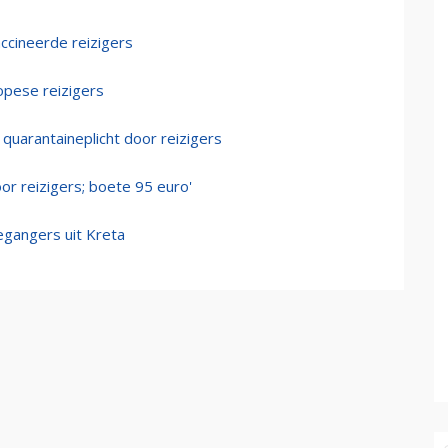
ccineerde reizigers
opese reizigers
quarantaineplicht door reizigers
oor reizigers; boete 95 euro'
iegangers uit Kreta