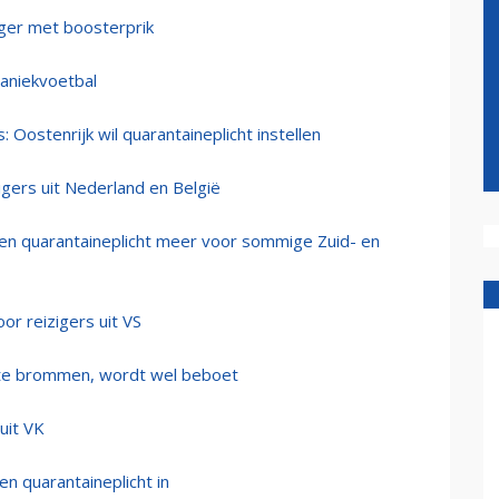
ziger met boosterprik
paniekvoetbal
Oostenrijk wil quarantaineplicht instellen
igers uit Nederland en België
een quarantaineplicht meer voor sommige Zuid- en
or reizigers uit VS
 te brommen, wordt wel beboet
uit VK
n quarantaineplicht in