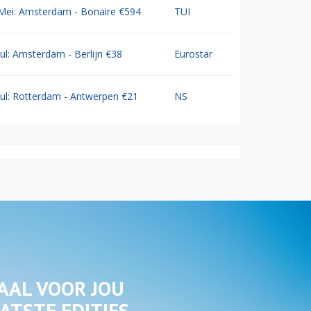
Mei: Amsterdam - Bonaire €594
TUI
Jul: Amsterdam - Berlijn €38
Eurostar
Jul: Rotterdam - Antwerpen €21
NS
AAL VOOR JOU
ATSTE EDITIES