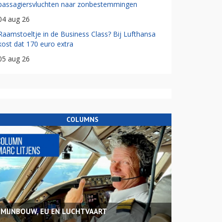
passagiersvluchten naar zonbestemmingen
04 aug 26
Raamstoeltje in de Business Class? Bij Lufthansa
kost dat 170 euro extra
05 aug 26
COLUMNS
MIJNBOUW, EU EN LUCHTVAART