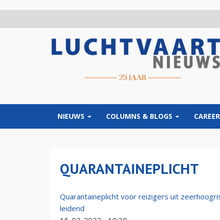
Overslaan
en
naar
de
inhoud
gaan
NIEUWS
COLUMNS & BLOGS
CAREER
QUARANTAINEPLICHT
Quarantaineplicht voor reizigers uit zeerhoogri
leidend