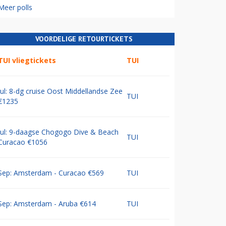
Meer polls
VOORDELIGE RETOURTICKETS
TUI vliegtickets
TUI
Jul: 8-dg cruise Oost Middellandse Zee
TUI
€1235
Jul: 9-daagse Chogogo Dive & Beach
TUI
Curacao €1056
Sep: Amsterdam - Curacao €569
TUI
Sep: Amsterdam - Aruba €614
TUI