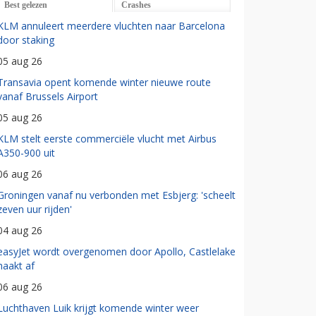
Best gelezen
Crashes
KLM annuleert meerdere vluchten naar Barcelona
door staking
05 aug 26
Transavia opent komende winter nieuwe route
vanaf Brussels Airport
05 aug 26
KLM stelt eerste commerciële vlucht met Airbus
A350-900 uit
06 aug 26
Groningen vanaf nu verbonden met Esbjerg: 'scheelt
zeven uur rijden'
04 aug 26
easyJet wordt overgenomen door Apollo, Castlelake
haakt af
06 aug 26
Luchthaven Luik krijgt komende winter weer