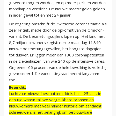
geweerd mogen worden, en op meer plekken worden
mondkapjes verplicht. De nieuwe maatregelen gelden
in ieder geval tot en met 24 januari.
De regering omschrijft de Zwitserse coronasituatie als
zeer kritiek, mede door de opkomst van de Omikron-
variant. De besmettingscijfers lopen op. Het land met
8,7 miljoen inwoners registreerde maandag 11.340
nieuwe besmettingsgevallen, het hoogste dagcijfer
tot dusver. Er liggen meer dan 1300 coronapatiënten
in de ziekenhuizen, van wie 240 op de intensive cares.
Ongeveer 66 procent van de hele bevolking is volledig
gevaccineerd. De vaccinatiegraad neemt langzaam
toe.
Even dit:
Luchtvaartnieuws bestaat inmiddels bijna 25 jaar. In
een tijd waarin talloze vergelijkbare bronnen en
nieuwkomers met veel minder historie om aandacht
schreeuwen, is het belangrijk om betrouwbare