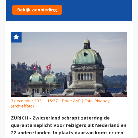
REIZIGERS UIT NEDERLAND
Bekijk aanbieding
EN BELGIË
3 december 2021 - 15:27 | Door:
ANP
| Foto: Pixabay
(archieffoto)
ZÜRICH - Zwitserland schrapt zaterdag de
quarantaineplicht voor reizigers uit Nederland en
22 andere landen. In plaats daarvan komt er een