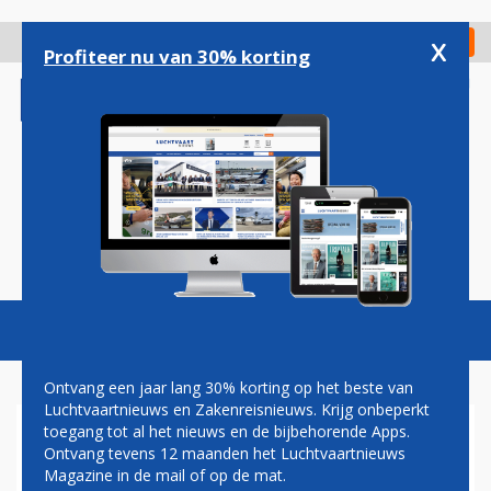
Overslaan
en
x
Digitaal Magazine
Registreer
Check in
naar
Profiteer nu van 30% korting
de
inhoud
gaan
Magazine
Podcasts
Vacatures
Toggl
naviga
Ontvang een jaar lang 30% korting op het beste van
Luchtvaartnieuws en Zakenreisnieuws. Krijg onbeperkt
toegang tot al het nieuws en de bijbehorende Apps.
ZWITSERLAND SCHRAPT
Ontvang tevens 12 maanden het Luchtvaartnieuws
QUARANTAINEPLICHT VOOR
Magazine in de mail of op de mat.