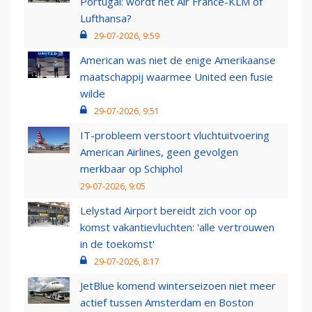
Portugal: wordt het Air France-KLM of
Lufthansa?
29-07-2026, 9:59
American was niet de enige Amerikaanse
maatschappij waarmee United een fusie
wilde
29-07-2026, 9:51
IT-probleem verstoort vluchtuitvoering
American Airlines, geen gevolgen
merkbaar op Schiphol
29-07-2026, 9:05
Lelystad Airport bereidt zich voor op
komst vakantievluchten: 'alle vertrouwen
in de toekomst'
29-07-2026, 8:17
JetBlue komend winterseizoen niet meer
actief tussen Amsterdam en Boston