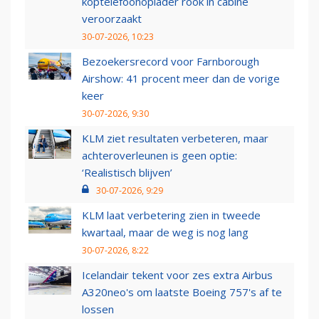
koptelefoonoplader rook in cabine
veroorzaakt
30-07-2026, 10:23
Bezoekersrecord voor Farnborough
Airshow: 41 procent meer dan de vorige
keer
30-07-2026, 9:30
KLM ziet resultaten verbeteren, maar
achteroverleunen is geen optie:
‘Realistisch blijven’
30-07-2026, 9:29
KLM laat verbetering zien in tweede
kwartaal, maar de weg is nog lang
30-07-2026, 8:22
Icelandair tekent voor zes extra Airbus
A320neo's om laatste Boeing 757's af te
lossen