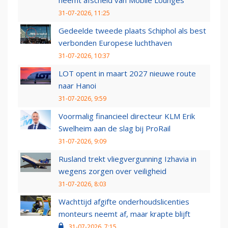
neemt afscheid van Mobile Lounges
31-07-2026, 11:25
Gedeelde tweede plaats Schiphol als best
verbonden Europese luchthaven
31-07-2026, 10:37
LOT opent in maart 2027 nieuwe route
naar Hanoi
31-07-2026, 9:59
Voormalig financieel directeur KLM Erik
Swelheim aan de slag bij ProRail
31-07-2026, 9:09
Rusland trekt vliegvergunning Izhavia in
wegens zorgen over veiligheid
31-07-2026, 8:03
Wachttijd afgifte onderhoudslicenties
monteurs neemt af, maar krapte blijft
31-07-2026, 7:15