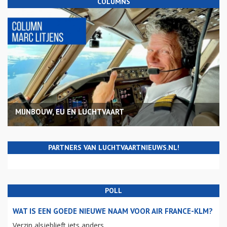
COLUMNS
MIJNBOUW, EU EN LUCHTVAART
PARTNERS VAN LUCHTVAARTNIEUWS.NL!
POLL
WAT IS EEN GOEDE NIEUWE NAAM VOOR AIR FRANCE-KLM?
Verzin alsjeblieft iets anders