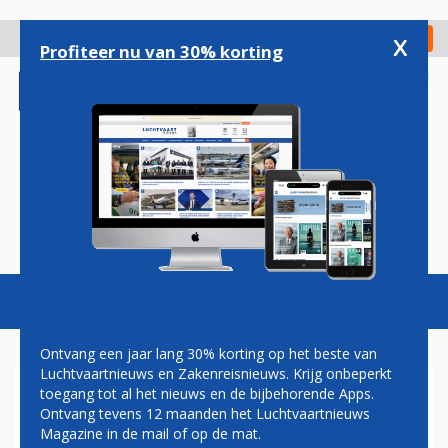
Overslaan
en
x
Digitaal Magazine
Registreer
Check in
naar
Profiteer nu van 30% korting
de
inhoud
gaan
Magazine
Podcasts
Vacatures
Toggl
naviga
Ontvang een jaar lang 30% korting op het beste van
Luchtvaartnieuws en Zakenreisnieuws. Krijg onbeperkt
toegang tot al het nieuws en de bijbehorende Apps.
RAAD VAN STATE
Ontvang tevens 12 maanden het Luchtvaartnieuws
Magazine in de mail of op de mat.