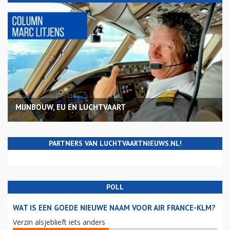
MIJNBOUW, EU EN LUCHTVAART
PARTNERS VAN LUCHTVAARTNIEUWS.NL!
POLL
WAT IS EEN GOEDE NIEUWE NAAM VOOR AIR FRANCE-KLM?
Verzin alsjeblieft iets anders