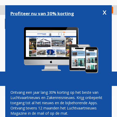
Overslaan
en
x
Digitaal Magazine
Registreer
Check in
naar
Profiteer nu van 30% korting
de
inhoud
gaan
Magazine
Podcasts
Vacatures
Toggl
naviga
Ontvang een jaar lang 30% korting op het beste van
Luchtvaartnieuws en Zakenreisnieuws. Krijg onbeperkt
toegang tot al het nieuws en de bijbehorende Apps.
ROLLS ROYCE
Ontvang tevens 12 maanden het Luchtvaartnieuws
Magazine in de mail of op de mat.