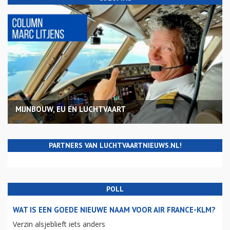
MIJNBOUW, EU EN LUCHTVAART
PARTNERS VAN LUCHTVAARTNIEUWS.NL!
POLL
WAT IS EEN GOEDE NIEUWE NAAM VOOR AIR FRANCE-KLM?
Verzin alsjeblieft iets anders