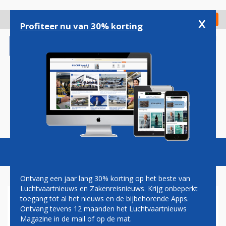
Overslaan
en
x
Digitaal Magazine
Registreer
Check in
naar
Profiteer nu van 30% korting
de
inhoud
gaan
Magazine
Podcasts
Vacatures
Toggl
naviga
Ontvang een jaar lang 30% korting op het beste van
Luchtvaartnieuws en Zakenreisnieuws. Krijg onbeperkt
toegang tot al het nieuws en de bijbehorende Apps.
AIR ASIA X TOESTEL KEERT AL
Ontvang tevens 12 maanden het Luchtvaartnieuws
SCHUDDEND TERUG NAAR
Magazine in de mail of op de mat.