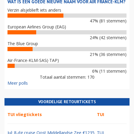
WAT IS EEN GOEDE NIEUWE NAAM VOOR AIR FRANCE-KLM?
Verzin alsjeblieft iets anders
47% (81 stemmen)
European Airlines Group (EAG)
24% (42 stemmen)
The Blue Group
21% (36 stemmen)
Air-France-KLM-SAS(-TAP)
6% (11 stemmen)
Totaal aantal stemmen: 170
Meer polls
VOORDELIGE RETOURTICKETS
TUI vliegtickets
TUI
Jul: 8-dg cruise Oost Middellandse Zee €1235
TUI