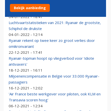
Koersen airlines schieten omhoog door positief
Bekijk aanbieding
nieuws over omikron
04-01-2022 - 18:41
Luchtvaartstatistieken van 2021: Ryanair de grootste,
Schiphol de drukste
04-01-2022 - 12:14
Ryanair rekent op twee keer zo groot verlies door
omikronvariant
22-12-2021 - 17:41
Ryanair-topman hoopt op vliegverbod voor 'idiote
antivaxers'
18-12-2021 - 16:11
Miljoenencompensatie in België voor 33.000 Ryanair-
passagiers
16-12-2021 - 12:02
'Air France beste werkgever voor piloten, ook KLM en
Transavia scoren hoog'
06-12-2021 - 12:34