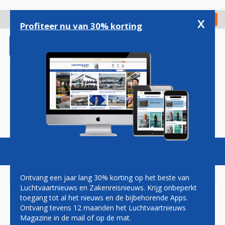
Overslaan
en
x
Digitaal Magazine
Registreer
Check in
naar
Profiteer nu van 30% korting
de
inhoud
gaan
Magazine
Podcasts
Vacatures
Toggl
naviga
Ontvang een jaar lang 30% korting op het beste van
Luchtvaartnieuws en Zakenreisnieuws. Krijg onbeperkt
toegang tot al het nieuws en de bijbehorende Apps.
RYANAIR
Ontvang tevens 12 maanden het Luchtvaartnieuws
Magazine in de mail of op de mat.