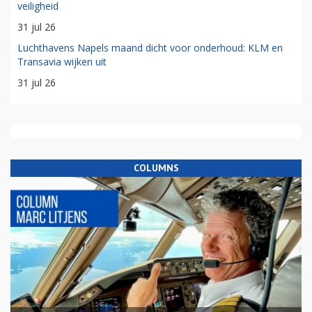
veiligheid
31 jul 26
Luchthavens Napels maand dicht voor onderhoud: KLM en
Transavia wijken uit
31 jul 26
COLUMNS