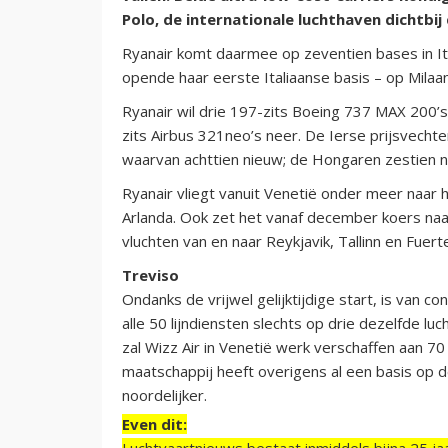
Polo, de internationale luchthaven dichtbij
Ryanair komt daarmee op zeventien bases in I
opende haar eerste Italiaanse basis – op Milaa
Ryanair wil drie 197-zits Boeing 737 MAX 200’s
zits Airbus 321neo’s neer. De Ierse prijsvecht
waarvan achttien nieuw; de Hongaren zestien ni
Ryanair vliegt vanuit Venetië onder meer naar 
Arlanda. Ook zet het vanaf december koers na
vluchten van en naar Reykjavik, Tallinn en Fuer
Treviso
Ondanks de vrijwel gelijktijdige start, is van c
alle 50 lijndiensten slechts op drie dezelfde lu
zal Wizz Air in Venetië werk verschaffen aan 
maatschappij heeft overigens al een basis op d
noordelijker.
Even dit:
Luchtvaartnieuws bestaat inmiddels bijna 25 jaa