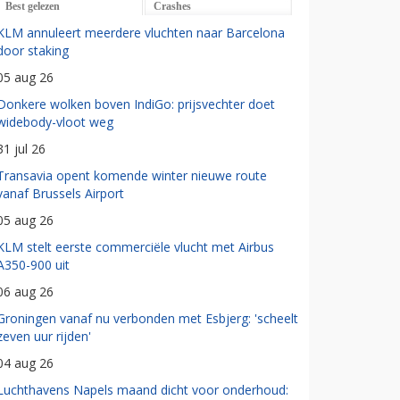
Best gelezen
Crashes
KLM annuleert meerdere vluchten naar Barcelona
door staking
05 aug 26
Donkere wolken boven IndiGo: prijsvechter doet
widebody-vloot weg
31 jul 26
Transavia opent komende winter nieuwe route
vanaf Brussels Airport
05 aug 26
KLM stelt eerste commerciële vlucht met Airbus
A350-900 uit
06 aug 26
Groningen vanaf nu verbonden met Esbjerg: 'scheelt
zeven uur rijden'
04 aug 26
Luchthavens Napels maand dicht voor onderhoud: