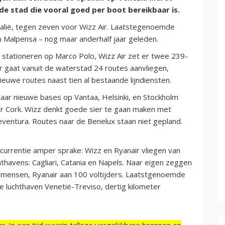
 de stad die vooral goed per boot bereikbaar is.
talië, tegen zeven voor Wizz Air. Laatstegenoemde
n Malpensa – nog maar anderhalf jaar geleden.
 stationeren op Marco Polo, Wizz Air zet er twee 239-
er gaat vanuit de waterstad 24 routes aanvliegen,
euwe routes naast tien al bestaande lijndiensten.
haar nieuwe bases op Vantaa, Helsinki, en Stockholm
ar Cork. Wizz denkt goede sier te gaan maken met
teventura. Routes naar de Benelux staan niet gepland.
oncurrentie amper sprake: Wizz en Ryanair vliegen van
chthavens: Cagliari, Catania en Napels. Naar eigen zeggen
70 mensen, Ryanair aan 100 voltijders. Laatstgenoemde
e luchthaven Venetië-Treviso, dertig kilometer
r. In een tijd waarin talloze vergelijkbare bronnen en