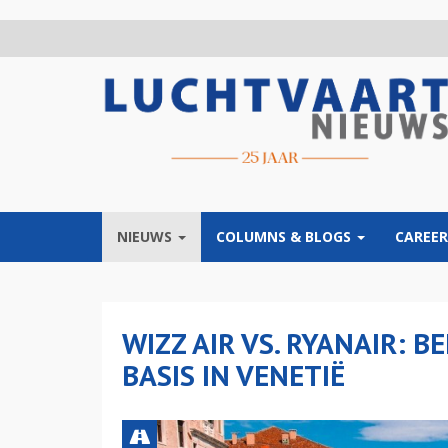
Overslaan
en
naar
de
inhoud
gaan
NIEUWS
COLUMNS & BLOGS
CAREER
WIZZ AIR VS. RYANAIR: 
BASIS IN VENETIË