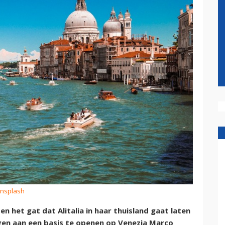
Unsplash
en het gat dat Alitalia in haar thuisland gaat laten
igen aan een basis te openen op Venezia Marco