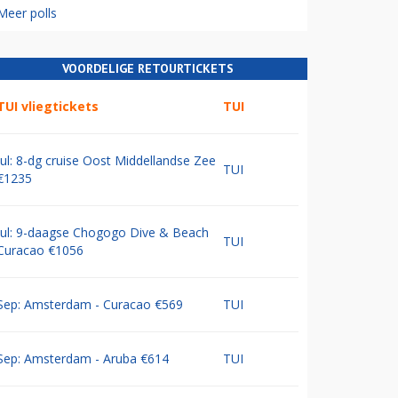
Meer polls
VOORDELIGE RETOURTICKETS
TUI vliegtickets
TUI
Jul: 8-dg cruise Oost Middellandse Zee
TUI
€1235
Jul: 9-daagse Chogogo Dive & Beach
TUI
Curacao €1056
Sep: Amsterdam - Curacao €569
TUI
Sep: Amsterdam - Aruba €614
TUI