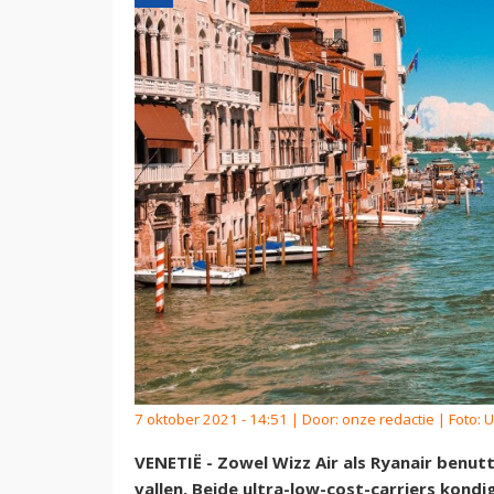
7 oktober 2021 - 14:51 | Door:
onze redactie
| Foto: 
VENETIË - Zowel Wizz Air als Ryanair benutt
vallen. Beide ultra-low-cost-carriers kond