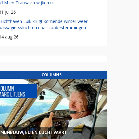
KLM en Transavia wijken uit
31 jul 26
Luchthaven Luik krijgt komende winter weer
passagiersvluchten naar zonbestemmingen
04 aug 26
COLUMNS
MIJNBOUW, EU EN LUCHTVAART