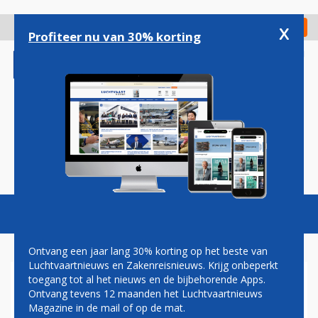
Overslaan
en
x
Digitaal Magazine
Registreer
Check in
naar
Profiteer nu van 30% korting
de
inhoud
gaan
Magazine
Podcasts
Vacatures
Toggl
naviga
Ontvang een jaar lang 30% korting op het beste van
Luchtvaartnieuws en Zakenreisnieuws. Krijg onbeperkt
toegang tot al het nieuws en de bijbehorende Apps.
SCHIPHOL TRAVEL
Ontvang tevens 12 maanden het Luchtvaartnieuws
INTERNATIONAL
Magazine in de mail of op de mat.